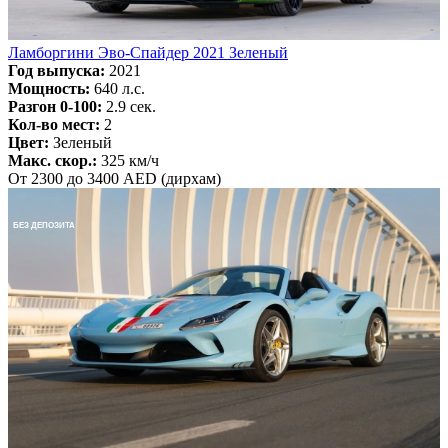
Ламборгини Эво-Спайдер 2021 Зеленый
Год выпуска:
2021
Мощность:
640 л.с.
Разгон 0-100:
2.9 сек.
Кол-во мест:
2
Цвет:
Зеленый
Макс. скор.:
325 км/ч
От 2300 до 3400 AED (дирхам)
БЕЗ ДЕПОЗИТА