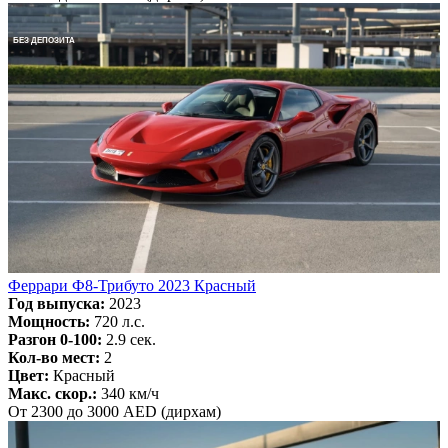
БЕЗ ДЕПОЗИТА
Феррари Ф8-Трибуто 2023 Красный
Год выпуска:
2023
Мощность:
720 л.с.
Разгон 0-100:
2.9 сек.
Кол-во мест:
2
Цвет:
Красный
Макс. скор.:
340 км/ч
От 2300 до 3000 AED (дирхам)