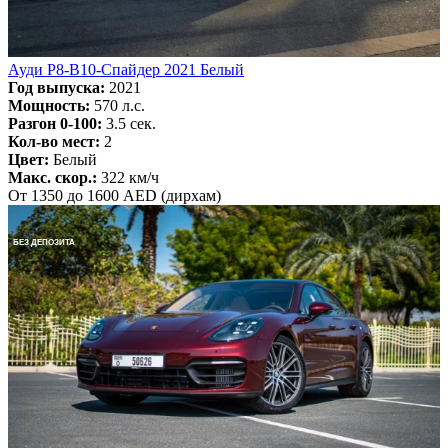
Ауди Р8-В10-Спайдер 2021 Белый
Год выпуска:
2021
Мощность:
570 л.с.
Разгон 0-100:
3.5 сек.
Кол-во мест:
2
Цвет:
Белый
Макс. скор.:
322 км/ч
От 1350 до 1600 AED (дирхам)
БЕЗ ДЕПОЗИТА