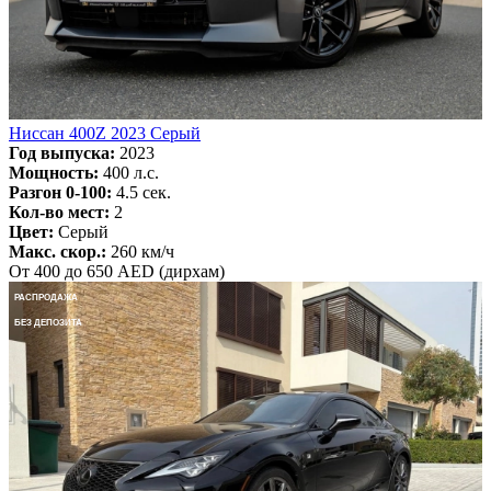
Ниссан 400Z 2023 Серый
Год выпуска:
2023
Мощность:
400 л.с.
Разгон 0-100:
4.5 сек.
Кол-во мест:
2
Цвет:
Серый
Макс. скор.:
260 км/ч
От 400 до 650 AED (дирхам)
РАСПРОДАЖА
БЕЗ ДЕПОЗИТА