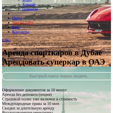
Хендай
Шевроле
Цены
Special Offer
Блог
Контакты
ENG
Аренда спорткаров в Дубае
Арендовать суперкар в ОАЭ
Оформление документов за 10 минут
Аренда без депозита (опция)
Страховой полис уже включен в стоимость
Международные права за 10 мин
Скидки за длительную аренду
Русскоговорящие менеджеры