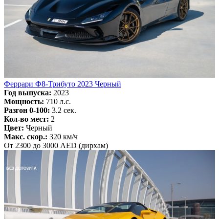
Феррари Ф8-Трибуто 2023 Черный
Год выпуска:
2023
Мощность:
710 л.с.
Разгон 0-100:
3.2 сек.
Кол-во мест:
2
Цвет:
Черный
Макс. скор.:
320 км/ч
От 2300 до 3000 AED (дирхам)
БЕЗ ДЕПОЗИТА