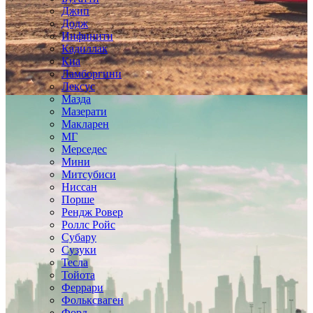
Джип
Додж
Инфинити
Кадиллак
Киа
Ламборгини
Лексус
Мазда
Мазерати
Макларен
МГ
Мерседес
Мини
Митсубиси
Ниссан
Порше
Рендж Ровер
Роллс Ройс
Субару
Сузуки
Тесла
Тойота
Феррари
Фольксваген
Форд