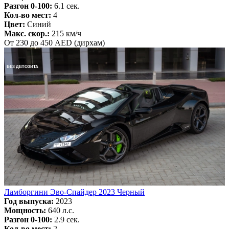
Разгон 0-100:
6.1 сек.
Кол-во мест:
4
Цвет:
Синий
Макс. скор.:
215 км/ч
От 230 до 450 AED (дирхам)
БЕЗ ДЕПОЗИТА
Ламборгини Эво-Спайдер 2023 Черный
Год выпуска:
2023
Мощность:
640 л.с.
Разгон 0-100:
2.9 сек.
Кол-во мест:
2