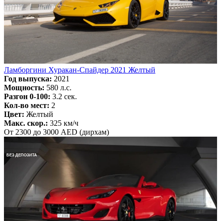
Ламборгини Хуракан-Спайдер 2021 Желтый
Год выпуска:
2021
Мощность:
580 л.с.
Разгон 0-100:
3.2 сек.
Кол-во мест:
2
Цвет:
Желтый
Макс. скор.:
325 км/ч
От 2300 до 3000 AED (дирхам)
БЕЗ ДЕПОЗИТА