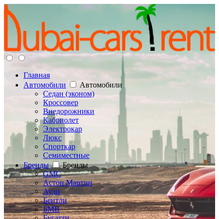
Главная
Автомобили
Автомобили
Седан (эконом)
Кроссовер
Внедорожники
Кабриолет
Электрокар
Люкс
Спорткар
Семиместные
Бренды
Бренды
GMC
Астон Мартин
Ауди
Бентли
БМВ
Бугатти