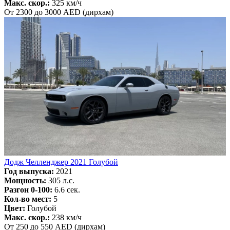
Макс. скор.:
325 км/ч
От 2300 до 3000 AED (дирхам)
Додж Челленджер 2021 Голубой
Год выпуска:
2021
Мощность:
305 л.с.
Разгон 0-100:
6.6 сек.
Кол-во мест:
5
Цвет:
Голубой
Макс. скор.:
238 км/ч
От 250 до 550 AED (дирхам)