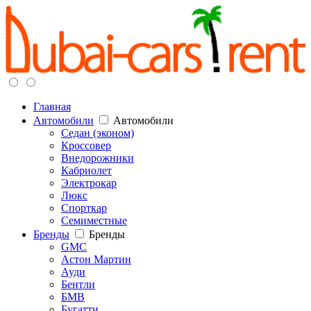
Главная
Автомобили
Автомобили
Седан (эконом)
Кроссовер
Внедорожники
Кабриолет
Электрокар
Люкс
Спорткар
Семиместные
Бренды
Бренды
GMC
Астон Мартин
Ауди
Бентли
БМВ
Бугатти