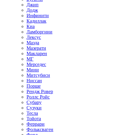
Джип
Додж
Инфинити
Кадиллак
Киа
Ламборгини
Лексус
Мазда
Мазерати
Макларен
МГ
Мерседес
Мини
Митсубиси
Ниссан
Порше
Рендж Ровер
Роллс Ройс
Субару
Сузуки
Тесла
Тойота
Феррари
Фольксваген
Форд