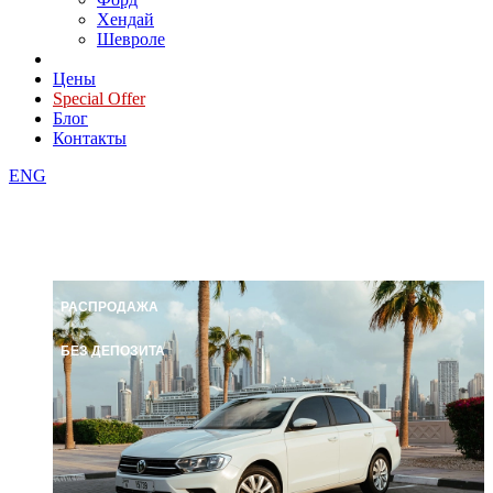
Хендай
Шевроле
Цены
Special Offer
Блог
Контакты
ENG
РАСПРОДАЖА
БЕЗ ДЕПОЗИТА