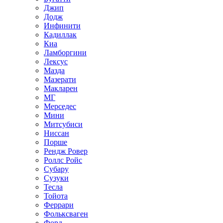
Джип
Додж
Инфинити
Кадиллак
Киа
Ламборгини
Лексус
Мазда
Мазерати
Макларен
МГ
Мерседес
Мини
Митсубиси
Ниссан
Порше
Рендж Ровер
Роллс Ройс
Субару
Сузуки
Тесла
Тойота
Феррари
Фольксваген
Форд