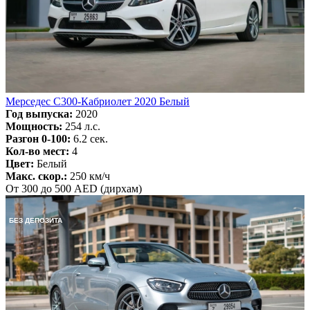
Мерседес C300-Кабриолет 2020 Белый
Год выпуска:
2020
Мощность:
254 л.с.
Разгон 0-100:
6.2 сек.
Кол-во мест:
4
Цвет:
Белый
Макс. скор.:
250 км/ч
От 300 до 500 AED (дирхам)
БЕЗ ДЕПОЗИТА