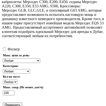
кабриолеты:
Мерседес С300, E200, E450
, седаны
Мерседес
A220, C300, E350, E53 AMG, S500
, Кроссоверы:
Мерседес
GLB, GLC,GLE, и популярный G63 AMG, которые
предоставляют возможность испытать настоящую мощь и
динамику известного немецкого производителя. Кроме того, в
нашем парке присутствует новейшая модель
Мерседес EQS 53
AMG
. Предоставляемый ассортимент автомобилей позволяет
клиентам подобрать идеальный
Мерседес
для аренды в Дубае,
соответствующий любым их потребностям.
Фильтр
Макс. цена за день:
Категория:
Кол-во мест:
Макс. скор. (Не менее...км/ч):
Применить