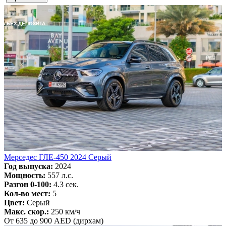
БЕЗ ДЕПОЗИТА
Мерседес ГЛЕ-450 2024 Серый
Год выпуска:
2024
Мощность:
557 л.с.
Разгон 0-100:
4.3 сек.
Кол-во мест:
5
Цвет:
Серый
Макс. скор.:
250 км/ч
От 635 до 900 AED (дирхам)