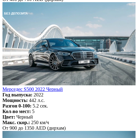
БЕЗ ДЕПОЗИТА
Мерседес S500 2022 Черный
Год выпуска:
2022
Мощность:
442 л.с.
Разгон 0-100:
5.2 сек.
Кол-во мест:
5
Цвет:
Черный
Макс. скор.:
250 км/ч
От 900 до 1350 AED (дирхам)