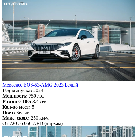
БЕЗ ДЕПОЗИТА
Мерседес EQS-53-AMG 2023 Белый
Год выпуска:
2023
Мощность:
750 л.с.
Разгон 0-100:
3.4 сек.
Кол-во мест:
5
Цвет:
Белый
Макс. скор.:
250 км/ч
От 720 до 950 AED (дирхам)