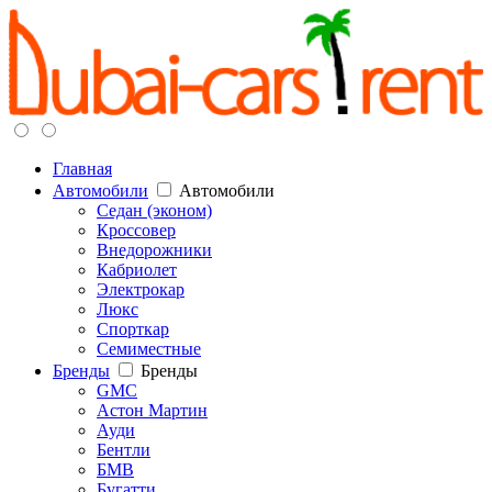
Главная
Автомобили
Автомобили
Седан (эконом)
Кроссовер
Внедорожники
Кабриолет
Электрокар
Люкс
Спорткар
Семиместные
Бренды
Бренды
GMC
Астон Мартин
Ауди
Бентли
БМВ
Бугатти