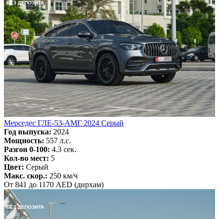
БЕЗ ДЕПОЗИТА
Мерседес ГЛЕ-53-АМГ 2024 Серый
Год выпуска:
2024
Мощность:
557 л.с.
Разгон 0-100:
4.3 сек.
Кол-во мест:
5
Цвет:
Серый
Макс. скор.:
250 км/ч
От 841 до 1170 AED (дирхам)
БЕЗ ДЕПОЗИТА