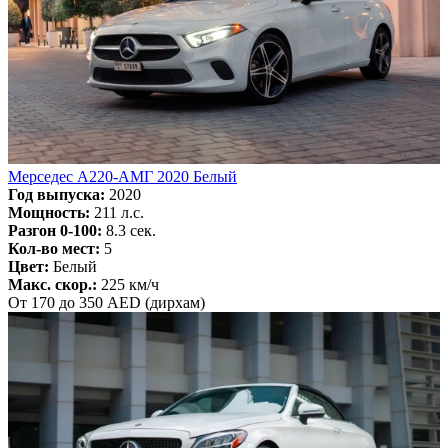
Мерседес А220-АМГ 2020 Белый
Год выпуска:
2020
Мощность:
211 л.с.
Разгон 0-100:
8.3 сек.
Кол-во мест:
5
Цвет:
Белый
Макс. скор.:
225 км/ч
От 170 до 350 AED (дирхам)