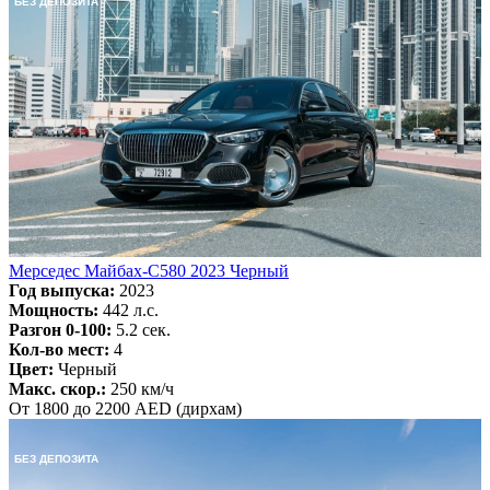
БЕЗ ДЕПОЗИТА
Мерседес Майбах-С580 2023 Черный
Год выпуска:
2023
Мощность:
442 л.с.
Разгон 0-100:
5.2 сек.
Кол-во мест:
4
Цвет:
Черный
Макс. скор.:
250 км/ч
От 1800 до 2200 AED (дирхам)
БЕЗ ДЕПОЗИТА