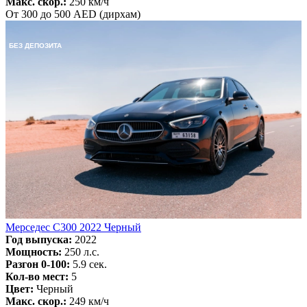
Макс. скор.:
250 км/ч
От 300 до 500 AED (дирхам)
БЕЗ ДЕПОЗИТА
Мерседес С300 2022 Черный
Год выпуска:
2022
Мощность:
250 л.с.
Разгон 0-100:
5.9 сек.
Кол-во мест:
5
Цвет:
Черный
Макс. скор.:
249 км/ч