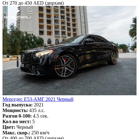
От 270 до 450 AED (дирхам)
БЕЗ ДЕПОЗИТА
Мерседес Е53-АМГ 2021 Черный
Год выпуска:
2021
Мощность:
435 л.с.
Разгон 0-100:
4.5 сек.
Кол-во мест:
5
Цвет:
Черный
Макс. скор.:
250 км/ч
От 400 до 700 AED (дирхам)