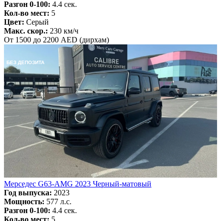
Разгон 0-100:
4.4 сек.
Кол-во мест:
5
Цвет:
Серый
Макс. скор.:
230 км/ч
От 1500 до 2200 AED (дирхам)
БЕЗ ДЕПОЗИТА
Мерседес G63-AMG 2023 Черный-матовый
Год выпуска:
2023
Мощность:
577 л.с.
Разгон 0-100:
4.4 сек.
Кол-во мест:
5