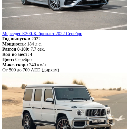
Мерседес Е200-Кабриолет 2022 Серебро
Год выпуска:
2022
Мощность:
184 л.с.
Разгон 0-100:
7.7 сек.
Кол-во мест:
4
Цвет:
Серебро
Макс. скор.:
240 км/ч
От 500 до 700 AED (дирхам)
БЕЗ ДЕПОЗИТА