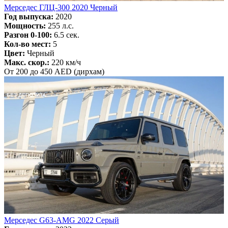
Мерседес ГЛЦ-300 2020 Черный
Год выпуска:
2020
Мощность:
255 л.с.
Разгон 0-100:
6.5 сек.
Кол-во мест:
5
Цвет:
Черный
Макс. скор.:
220 км/ч
От 200 до 450 AED (дирхам)
БЕЗ ДЕПОЗИТА
Мерседес G63-AMG 2022 Серый