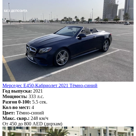
БЕЗ ДЕПОЗИТА
Мерседес E450-Кабриолет 2021 Тёмно-синий
Год выпуска:
2021
Мощность:
333 л.с.
Разгон 0-100:
5.5 сек.
Кол-во мест:
4
Цвет:
Тёмно-синий
Макс. скор.:
248 км/ч
От 450 до 800 AED (дирхам)