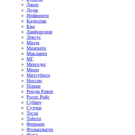
Джип
Додж
Инфинити
Кадиллак
Киа
Ламборгини
Лексус
Мазда
Мазерати
Макларен
МГ
Мерседес
Мини
Митсубиси
Ниссан
Порше
Рендж Ровер
Роллс Ройс
Субару
Сузуки
Тесла
Тойота
Феррари
Фольксваген
Форд