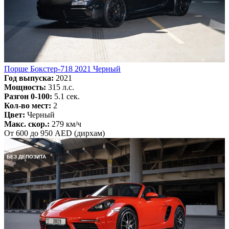
Порше Бокстер-718 2021 Черный
Год выпуска:
2021
Мощность:
315 л.с.
Разгон 0-100:
5.1 сек.
Кол-во мест:
2
Цвет:
Черный
Макс. скор.:
279 км/ч
От 600 до 950 AED (дирхам)
БЕЗ ДЕПОЗИТА