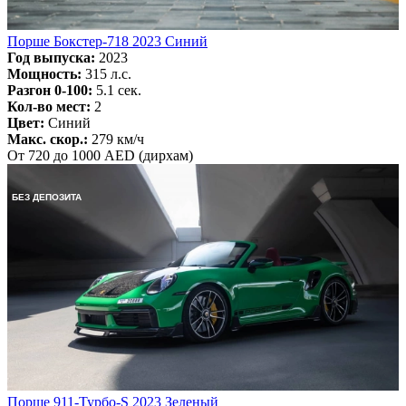
Порше Бокстер-718 2023 Синий
Год выпуска:
2023
Мощность:
315 л.с.
Разгон 0-100:
5.1 сек.
Кол-во мест:
2
Цвет:
Синий
Макс. скор.:
279 км/ч
От 720 до 1000 AED (дирхам)
БЕЗ ДЕПОЗИТА
Порше 911-Турбо-S 2023 Зеленый