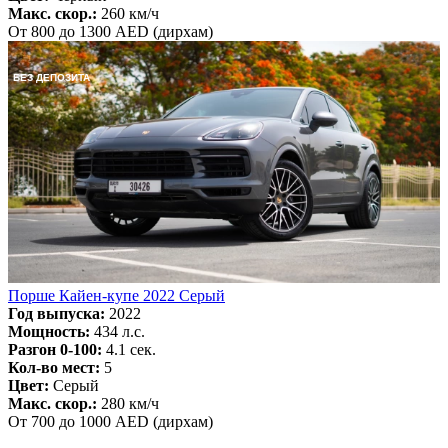
Макс. скор.:
260 км/ч
От 800 до 1300 AED (дирхам)
БЕЗ ДЕПОЗИТА
Порше Кайен-купе 2022 Серый
Год выпуска:
2022
Мощность:
434 л.с.
Разгон 0-100:
4.1 сек.
Кол-во мест:
5
Цвет:
Серый
Макс. скор.:
280 км/ч
От 700 до 1000 AED (дирхам)