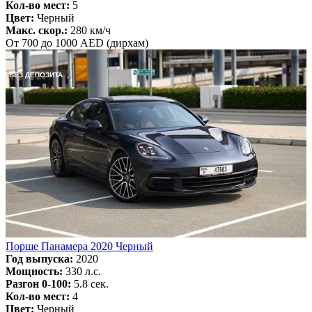
Кол-во мест:
5
Цвет:
Черный
Макс. скор.:
280 км/ч
От 700 до 1000 AED (дирхам)
БЕЗ ДЕПОЗИТА
Порше Панамера 2020 Черный
Год выпуска:
2020
Мощность:
330 л.с.
Разгон 0-100:
5.8 сек.
Кол-во мест:
4
Цвет:
Черный