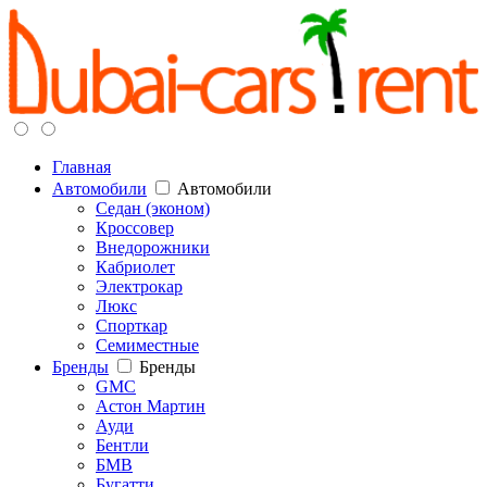
Главная
Автомобили
Автомобили
Седан (эконом)
Кроссовер
Внедорожники
Кабриолет
Электрокар
Люкс
Спорткар
Семиместные
Бренды
Бренды
GMC
Астон Мартин
Ауди
Бентли
БМВ
Бугатти