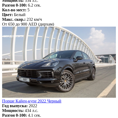
Мощность:
354 л.с.
Разгон 0-100:
6.2 сек.
Кол-во мест:
5
Цвет:
Белый
Макс. скор.:
232 км/ч
От 650 до 900 AED (дирхам)
БЕЗ ДЕПОЗИТА
Порше Кайен-купе 2022 Черный
Год выпуска:
2022
Мощность:
434 л.с.
Разгон 0-100:
4.1 сек.