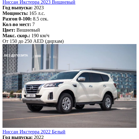
Ниссан Икстерра 2023 Вишневый
Год выпуска:
2023
Мощность:
165 л.с.
Разгон 0-100:
8.5 сек.
Кол-во мест:
7
Цвет:
Вишневый
Макс. скор.:
190 км/ч
От 150 до 250 AED (дирхам)
БЕЗ ДЕПОЗИТА
Ниссан Икстерра 2022 Белый
Год выпуска:
2022