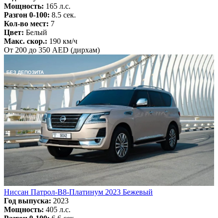
Мощность:
165 л.с.
Разгон 0-100:
8.5 сек.
Кол-во мест:
7
Цвет:
Белый
Макс. скор.:
190 км/ч
От 200 до 350 AED (дирхам)
БЕЗ ДЕПОЗИТА
Ниссан Патрол-В8-Платинум 2023 Бежевый
Год выпуска:
2023
Мощность:
405 л.с.