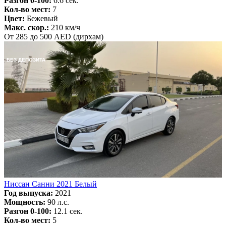
Разгон 0-100:
6.6 сек.
Кол-во мест:
7
Цвет:
Бежевый
Макс. скор.:
210 км/ч
От 285 до 500 AED (дирхам)
БЕЗ ДЕПОЗИТА
Ниссан Санни 2021 Белый
Год выпуска:
2021
Мощность:
90 л.с.
Разгон 0-100:
12.1 сек.
Кол-во мест:
5