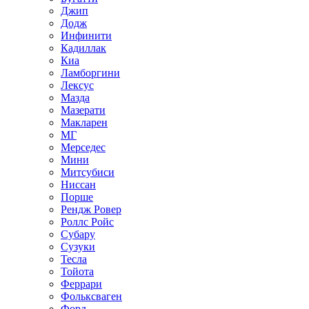
Джип
Додж
Инфинити
Кадиллак
Киа
Ламборгини
Лексус
Мазда
Мазерати
Макларен
МГ
Мерседес
Мини
Митсубиси
Ниссан
Порше
Рендж Ровер
Роллс Ройс
Субару
Сузуки
Тесла
Тойота
Феррари
Фольксваген
Форд