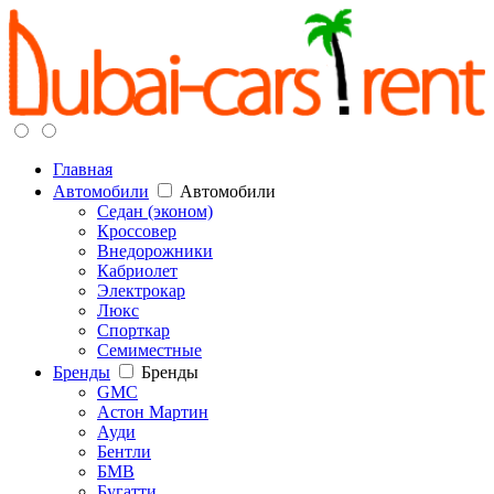
Главная
Автомобили
Автомобили
Седан (эконом)
Кроссовер
Внедорожники
Кабриолет
Электрокар
Люкс
Спорткар
Семиместные
Бренды
Бренды
GMC
Астон Мартин
Ауди
Бентли
БМВ
Бугатти