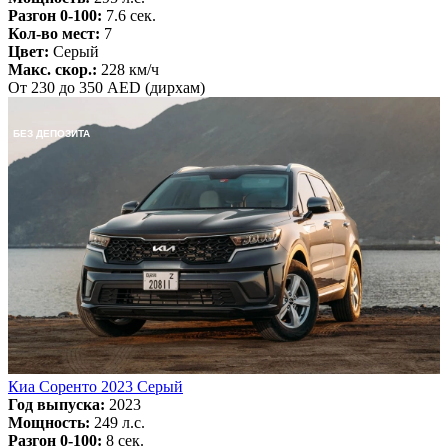
Разгон 0-100:
7.6 сек.
Кол-во мест:
7
Цвет:
Серый
Макс. скор.:
228 км/ч
От 230 до 350 AED (дирхам)
БЕЗ ДЕПОЗИТА
Киа Соренто 2023 Серый
Год выпуска:
2023
Мощность:
249 л.с.
Разгон 0-100:
8 сек.