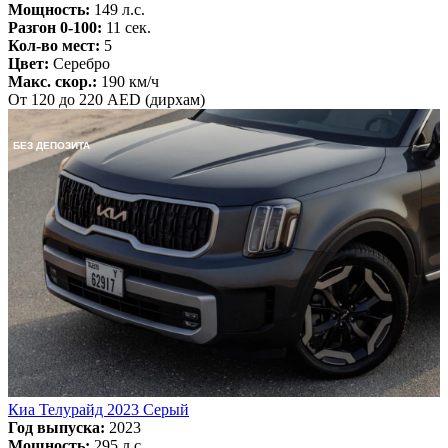
Мощность:
149 л.с.
Разгон 0-100:
11 сек.
Кол-во мест:
5
Цвет:
Серебро
Макс. скор.:
190 км/ч
От 120 до 220 AED (дирхам)
БЕЗ ДЕПОЗИТА
Киа Телурайд 2023 Серый
Год выпуска:
2023
Мощность:
295 л.с.