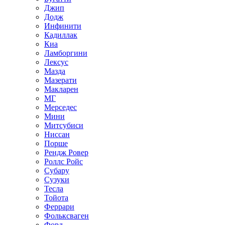
Джип
Додж
Инфинити
Кадиллак
Киа
Ламборгини
Лексус
Мазда
Мазерати
Макларен
МГ
Мерседес
Мини
Митсубиси
Ниссан
Порше
Рендж Ровер
Роллс Ройс
Субару
Сузуки
Тесла
Тойота
Феррари
Фольксваген
Форд