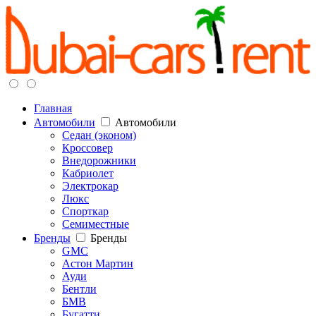
Главная
Автомобили
Автомобили
Седан (эконом)
Кроссовер
Внедорожники
Кабриолет
Электрокар
Люкс
Спорткар
Семиместные
Бренды
Бренды
GMC
Астон Мартин
Ауди
Бентли
БМВ
Бугатти