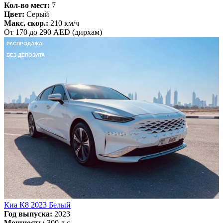
Кол-во мест:
7
Цвет:
Серый
Макс. скор.:
210 км/ч
От 170 до 290 AED (дирхам)
РАСПРОДАЖА
БЕЗ ДЕПОЗИТА
Киа К8 2023 Белый
Год выпуска:
2023
Мощность:
300 л.с.