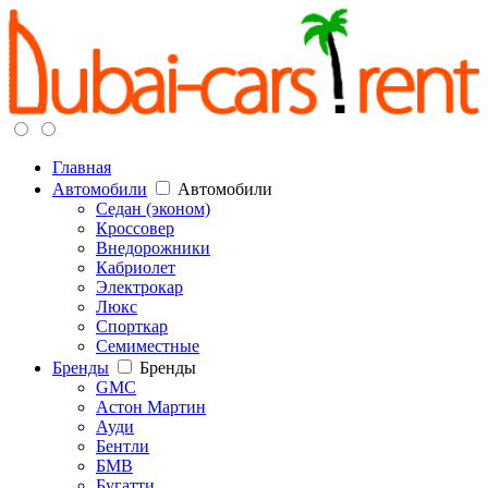
Главная
Автомобили
Автомобили
Седан (эконом)
Кроссовер
Внедорожники
Кабриолет
Электрокар
Люкс
Спорткар
Семиместные
Бренды
Бренды
GMC
Астон Мартин
Ауди
Бентли
БМВ
Бугатти