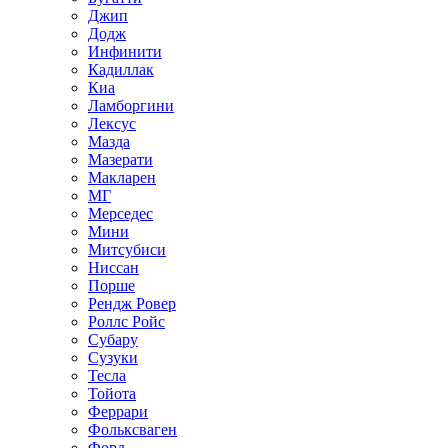
Джип
Додж
Инфинити
Кадиллак
Киа
Ламборгини
Лексус
Мазда
Мазерати
Макларен
МГ
Мерседес
Мини
Митсубиси
Ниссан
Порше
Рендж Ровер
Роллс Ройс
Субару
Сузуки
Тесла
Тойота
Феррари
Фольксваген
Форд