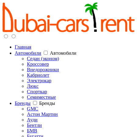
Главная
Автомобили
Автомобили
Седан (эконом)
Кроссовер
Внедорожники
Кабриолет
Электрокар
Люкс
Спорткар
Семиместные
Бренды
Бренды
GMC
Астон Мартин
Ауди
Бентли
БМВ
Бугатти