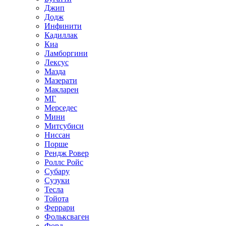
Джип
Додж
Инфинити
Кадиллак
Киа
Ламборгини
Лексус
Мазда
Мазерати
Макларен
МГ
Мерседес
Мини
Митсубиси
Ниссан
Порше
Рендж Ровер
Роллс Ройс
Субару
Сузуки
Тесла
Тойота
Феррари
Фольксваген
Форд