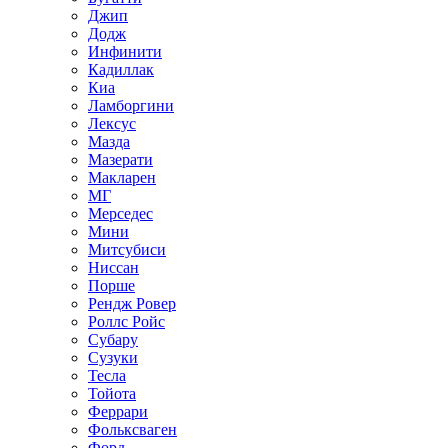
Джип
Додж
Инфинити
Кадиллак
Киа
Ламборгини
Лексус
Мазда
Мазерати
Макларен
МГ
Мерседес
Мини
Митсубиси
Ниссан
Порше
Рендж Ровер
Роллс Ройс
Субару
Сузуки
Тесла
Тойота
Феррари
Фольксваген
Форд