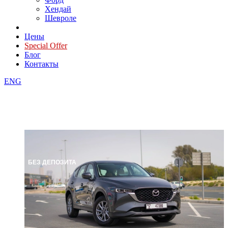
Хендай
Шевроле
Цены
Special Offer
Блог
Контакты
ENG
БЕЗ ДЕПОЗИТА