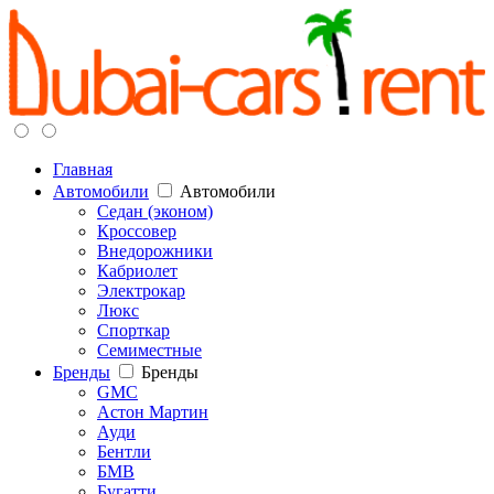
Главная
Автомобили
Автомобили
Седан (эконом)
Кроссовер
Внедорожники
Кабриолет
Электрокар
Люкс
Спорткар
Семиместные
Бренды
Бренды
GMC
Астон Мартин
Ауди
Бентли
БМВ
Бугатти